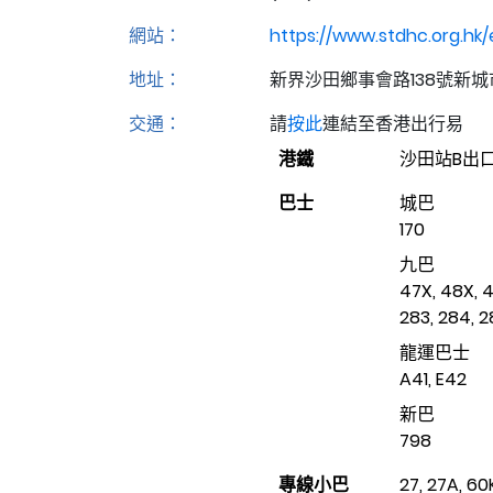
網站：
https://www.stdhc.org.hk/
地址：
新界沙田鄉事會路138號新城市
交通：
請
按此
連結至香港出行易
港鐵
沙田站B出
巴士
城巴
170
九巴
47X, 48X, 49
283, 284, 
龍運巴士
A41, E42
新巴
798
專線小巴
27, 27A, 60